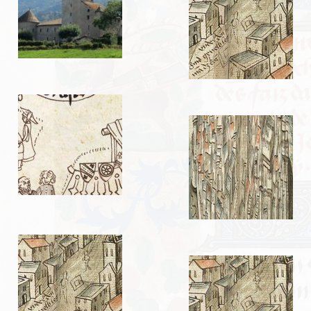
EVÉNEMENTS
NOS ARTICLES
Mots et expressions d’origine médiévale
Impressions de fauconnerie
Test d’un sac de transport
L’abbaye de Tintern
Le pont de Monnow
TUTORIELS
Braies non cousues
Coiffe pour dames
Fabrication de pinceaux