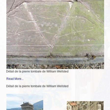
Messire Denis
Messire Catherine
Messire Jean-Pierre
Messire Edite
Messire Laurent
Harald
Pouick
Détail de la pierre tombale de William Wellsted
Sylvain
Read More...
Clairemonde
Détail de la pierre tombale de William Wellsted
Luce
Armorial