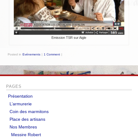
LIENS
Liens utiles
Liens des amis
Emission TSR sur Aigle
CONTACT
Posted in
Evénements
|
1 Comment
|
CHAMBRE PRIVÉE
Orga Andilly 2015
PAGES
Présentation
L’armurerie
Coin des marmitons
Place des artisans
Nos Membres
Messire Robert