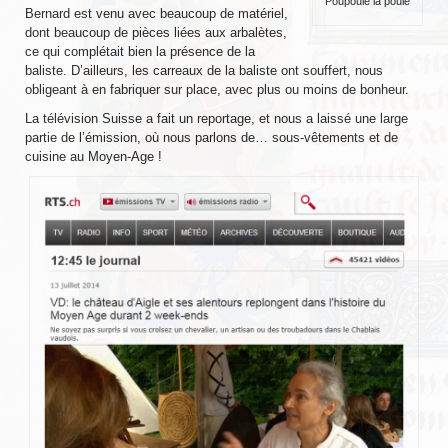
Poupoule la poule
Bernard est venu avec beaucoup de matériel,
EVÉNEMENTS
dont beaucoup de pièces liées aux arbalètes,
ce qui complétait bien la présence de la
NOS ARTICLES
baliste. D’ailleurs, les carreaux de la baliste ont souffert, nous
obligeant à en fabriquer sur place, avec plus ou moins de bonheur.
Mots et expressions d’origine médiévale
La télévision Suisse a fait un reportage, et nous a laissé une large
partie de l’émission, où nous parlons de… sous-vêtements et de
Impressions de fauconnerie
cuisine au Moyen-Age !
Test d’un sac de transport
L’abbaye de Tintern
Le pont de Monnow
TUTORIELS
Braies non cousues
Coiffe pour dames
Fabrication de pinceaux