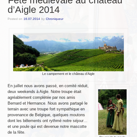
Fête médiévale au château
d’Aigle 2014
Messire Denis
Posted on
16.07.2014
by
Chroniqueur
Messire Catherine
Messire Jean-Pierre
Messire Edite
Messire Laurent
Harald
Le campement et le château d’Aigle
Pouick
En juillet nous avons passé, en comité réduit,
deux weekends à Aigle. Notre troupe était
Sylvain
agréablement complétée par nos amis
Bernard et Hermance. Nous avons partagé le
Clairemonde
terrain avec une troupe fort sympathique en
provenance de Belgique, quelques moutons
Luce
dont les bêlements ont rythmé notre séjour…
et une poule qui est devenue notre mascotte
Armorial
de la fête.