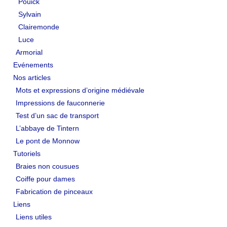
Pouick
EVÉNEMENTS
Sylvain
Clairemonde
NOS ARTICLES
Luce
Armorial
Mots et expressions d’origine médiévale
Evénements
Nos articles
Impressions de fauconnerie
Mots et expressions d’origine médiévale
Test d’un sac de transport
Impressions de fauconnerie
Test d’un sac de transport
L’abbaye de Tintern
L’abbaye de Tintern
Le pont de Monnow
Le pont de Monnow
Tutoriels
TUTORIELS
Braies non cousues
Coiffe pour dames
Braies non cousues
Fabrication de pinceaux
Coiffe pour dames
Liens
Liens utiles
Fabrication de pinceaux