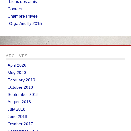
Liens des amis
Contact
LIENS
Chambre Privée
Liens utiles
Orga Andilly 2015
Liens des amis
CONTACT
ARCHIVES
CHAMBRE PRIVÉE
April 2026
May 2020
Orga Andilly 2015
February 2019
October 2018
September 2018
August 2018
July 2018
June 2018
October 2017