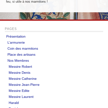
feu, si utile à nos marmitons !
Messire Denis
Messire Catherine
Messire Jean-Pierre
PAGES
Messire Edite
Présentation
L’armurerie
Messire Laurent
Coin des marmitons
Place des artisans
Harald
Nos Membres
Pouick
Messire Robert
Messire Denis
Sylvain
Messire Catherine
Clairemonde
Messire Jean-Pierre
Messire Edite
Luce
Messire Laurent
Harald
Armorial