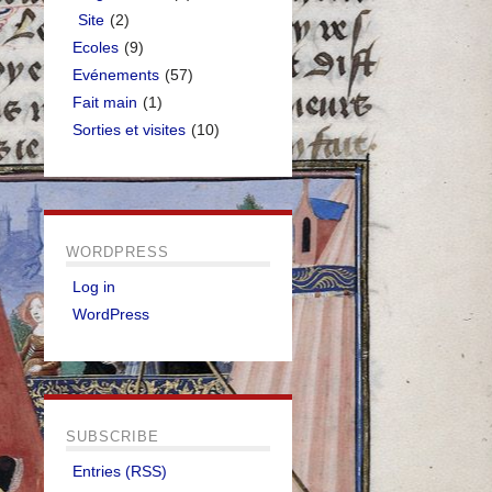
Site
(2)
Ecoles
(9)
Evénements
(57)
Fait main
(1)
Sorties et visites
(10)
WORDPRESS
Log in
WordPress
SUBSCRIBE
Entries (RSS)