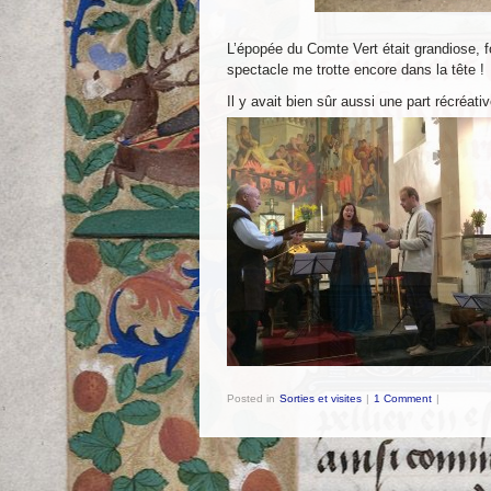
L’épopée du Comte Vert était grandiose, f
spectacle me trotte encore dans la tête !
Il y avait bien sûr aussi une part récréati
Posted in
Sorties et visites
|
1 Comment
|