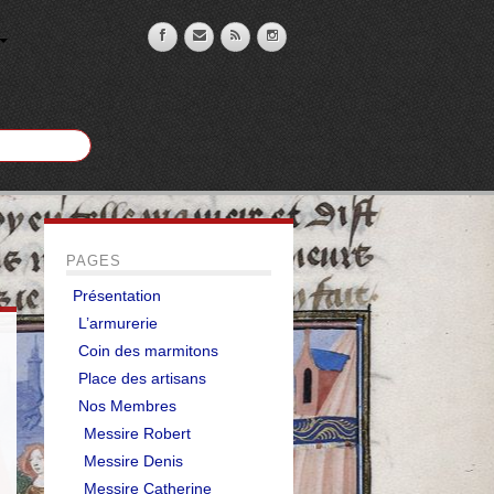
PAGES
Présentation
L’armurerie
Coin des marmitons
Place des artisans
Nos Membres
Messire Robert
Messire Denis
Messire Catherine