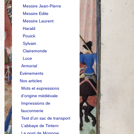
Messire Jean-Pierre
Messire Edite
Messire Laurent
Harald
Pouick
Sylvain
Clairemonde
Luce
Armorial
Evénements
Nos articles
Mots et expressions
d’origine médiévale
Impressions de
fauconnerie
Test d’un sac de transport
L’abbaye de Tintern
Le pont de Monnow