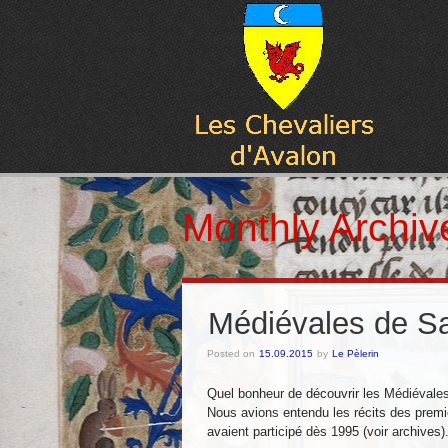
Monthly Archiv
Médiévales de Sa
Posted on
15.09.2015
by
Le Pèlerin
Quel bonheur de découvrir les Médiévales
Nous avions entendu les récits des premi
avaient participé dès 1995 (voir archives)