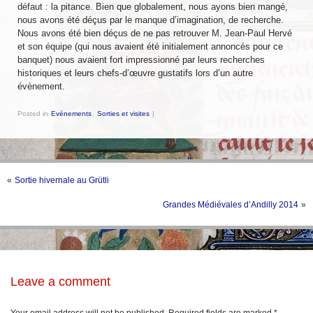
défaut : la pitance. Bien que globalement, nous ayons bien mangé,
EVÉNEMENTS
nous avons été déçus par le manque d’imagination, de recherche.
Nous avons été bien déçus de ne pas retrouver M. Jean-Paul Hervé
et son équipe (qui nous avaient été initialement annoncés pour ce
NOS ARTICLES
banquet) nous avaient fort impressionné par leurs recherches
historiques et leurs chefs-d’œuvre gustatifs lors d’un autre
Mots et expressions d’origine médiévale
évènement.
Impressions de fauconnerie
Posted in
Evénements
,
Sorties et visites
|
Test d’un sac de transport
L’abbaye de Tintern
«
Sortie hivernale au Grütli
Le pont de Monnow
Grandes Médiévales d’Andilly 2014
»
TUTORIELS
Braies non cousues
Coiffe pour dames
Leave a comment
Fabrication de pinceaux