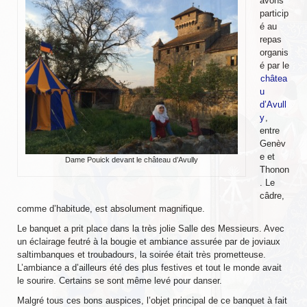
avons
particip
Messire Denis
é au
repas
Messire Catherine
organis
é par le
Messire Jean-Pierre
châtea
u
Messire Edite
d’Avull
y
,
Messire Laurent
entre
Genèv
Harald
e et
Dame Pouick devant le château d’Avully
Thonon
. Le
Pouick
câdre,
comme d’habitude, est absolument magnifique.
Sylvain
Le banquet a prit place dans la très jolie Salle des Messieurs. Avec
Clairemonde
un éclairage feutré à la bougie et ambiance assurée par de joviaux
saltimbanques et troubadours, la soirée était très prometteuse.
Luce
L’ambiance a d’ailleurs été des plus festives et tout le monde avait
le sourire. Certains se sont même levé pour danser.
Armorial
Malgré tous ces bons auspices, l’objet principal de ce banquet à fait