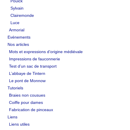
Pouick
EVÉNEMENTS
Sylvain
Clairemonde
NOS ARTICLES
Luce
Armorial
Mots et expressions d’origine médiévale
Evénements
Nos articles
Impressions de fauconnerie
Mots et expressions d’origine médiévale
Test d’un sac de transport
Impressions de fauconnerie
Test d’un sac de transport
L’abbaye de Tintern
L’abbaye de Tintern
Le pont de Monnow
Le pont de Monnow
Tutoriels
TUTORIELS
Braies non cousues
Coiffe pour dames
Braies non cousues
Fabrication de pinceaux
Coiffe pour dames
Liens
Liens utiles
Fabrication de pinceaux