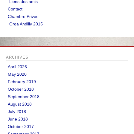
Liens des amis
Contact
LIENS
Chambre Privée
Liens utiles
Orga Andilly 2015
Liens des amis
CONTACT
ARCHIVES
CHAMBRE PRIVÉE
April 2026
May 2020
Orga Andilly 2015
February 2019
October 2018
September 2018
August 2018
July 2018
June 2018
October 2017