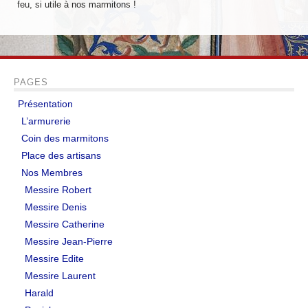
feu, si utile à nos marmitons !
Messire Denis
Messire Catherine
Messire Jean-Pierre
PAGES
Messire Edite
Présentation
L’armurerie
Messire Laurent
Coin des marmitons
Place des artisans
Harald
Nos Membres
Pouick
Messire Robert
Messire Denis
Sylvain
Messire Catherine
Clairemonde
Messire Jean-Pierre
Messire Edite
Luce
Messire Laurent
Harald
Armorial