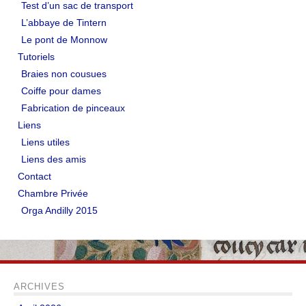
Test d’un sac de transport
LIENS
L’abbaye de Tintern
Le pont de Monnow
Liens utiles
Tutoriels
Braies non cousues
Liens des amis
Coiffe pour dames
CONTACT
Fabrication de pinceaux
Liens
CHAMBRE PRIVÉE
Liens utiles
Liens des amis
Orga Andilly 2015
Contact
Chambre Privée
Orga Andilly 2015
ARCHIVES