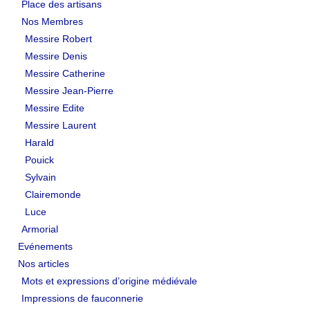
Place des artisans
EVÉNEMENTS
Nos Membres
Messire Robert
NOS ARTICLES
Messire Denis
Messire Catherine
Mots et expressions d’origine médiévale
Messire Jean-Pierre
Impressions de fauconnerie
Messire Edite
Messire Laurent
Test d’un sac de transport
Harald
Pouick
L’abbaye de Tintern
Sylvain
Le pont de Monnow
Clairemonde
Luce
TUTORIELS
Armorial
Evénements
Braies non cousues
Nos articles
Coiffe pour dames
Mots et expressions d’origine médiévale
Impressions de fauconnerie
Fabrication de pinceaux