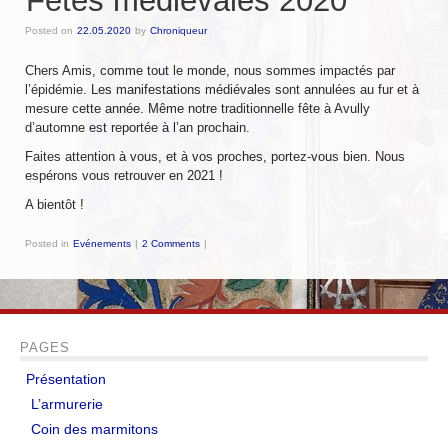
Fêtes médiévales 2020
Messire Denis
Posted on
22.05.2020
by
Chroniqueur
Messire Catherine
Chers Amis, comme tout le monde, nous sommes impactés par
l’épidémie. Les manifestations médiévales sont annulées au fur et à
mesure cette année. Même notre traditionnelle fête à Avully
Messire Jean-Pierre
d’automne est reportée à l’an prochain.
Messire Edite
Faites attention à vous, et à vos proches, portez-vous bien. Nous
espérons vous retrouver en 2021 !
Messire Laurent
A bientôt !
Harald
Posted in
Evénements
|
2 Comments
|
Pouick
Sylvain
PAGES
Clairemonde
Présentation
Luce
L’armurerie
Armorial
Coin des marmitons