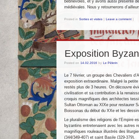
bébnévoles, et y avons aussi présenté d
médiévales. Nous y retournerons d’ailleu
Posted in
Sorties et visites
|
Leave a comment
|
Exposition Byzan
Posted on
14.02.2016
by
Le Pèlerin
Le 7 février, un groupe des Chevaliers d’
exposition extraordinaire. Malgré la peti
restés plus de 3 heures. On découvre évi
civilisation et sa contribution à la renais
croquis magnifiques des architectes tess
Sultan Ottoman au XIXe pour restaurer Sa
Boissonas du début du XXe et les dessi
Le pluralisme des religions de l’Empire est
byzantins entretenaient avec les autres re
magnifiques rouleaux illustrés des liturg
(344/349-407) et saint Basile (329-379).