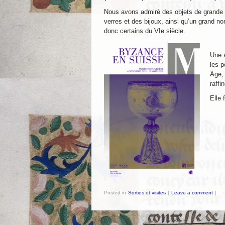
Nous avons admiré des objets de grande
verres et des bijoux, ainsi qu’un grand n
donc certains du VIe siècle.
Une
les 
Age,
raffin
Elle 
Posted in
Sorties et visites
|
Leave a comment
|