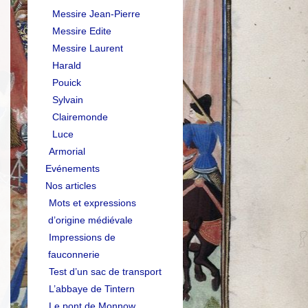
Messire Jean-Pierre
Messire Edite
Messire Laurent
Harald
Pouick
Sylvain
Clairemonde
Luce
Armorial
Evénements
Nos articles
Mots et expressions
d’origine médiévale
Impressions de
fauconnerie
Test d’un sac de transport
L’abbaye de Tintern
Le pont de Monnow