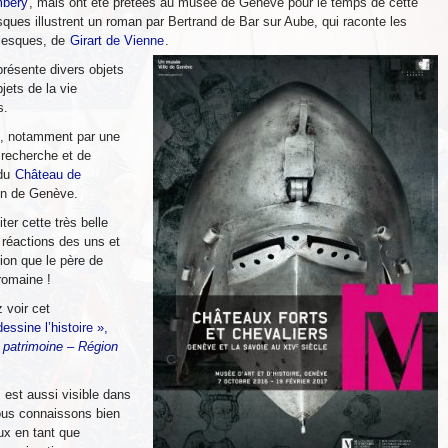
mbéry
, mais ont été prêtées au musée de Genève pour le temps de cette
sques illustrent un roman par Bertrand de Bar sur Aube, qui raconte les
olesques, de
Girart de Vienne
.
présente divers objets
jets de la vie
s.
te, notamment par une
e recherche et de
 du
Château de
ton de Genève.
r cette très belle
 réactions des uns et
ion que le père de
 romaine !
 voir cet
ssine l’histoire »,
e patrimoine – Région
 est aussi visible dans
us connaissons bien
ux en tant que