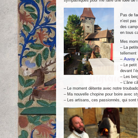
sympathiques pour me faire une idée de l’
Pas de fa
n’est pas 
des campe
en tous c
Mes mome
– La petit
tellement
–
Auvoy
– Le petit
devant l’
– Les bei
– L’âne câ
– Le moment détente avec notre troubado
– Ma nouvelle chopine pour boire avec st
– Les artisans, ces passionnés, qui sont 