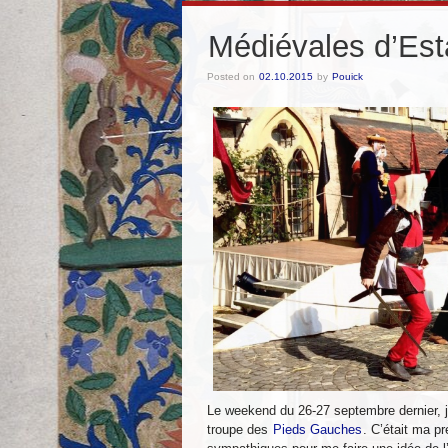
Médiévales d’Est
Posted on
02.10.2015
by
Pouick
Le weekend du 26-27 septembre dernier, j
troupe des
Pieds Gauches
. C’était ma pr