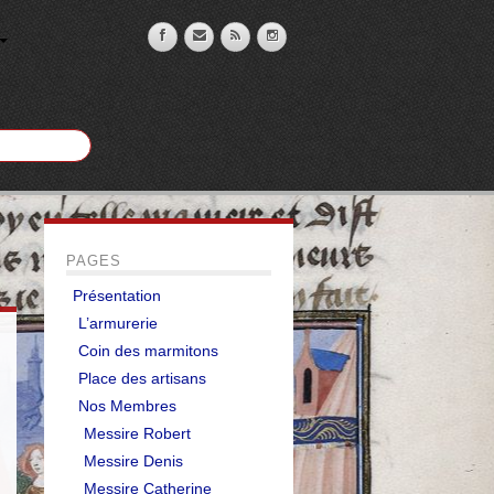
PAGES
Présentation
L’armurerie
Coin des marmitons
Place des artisans
Nos Membres
Messire Robert
Messire Denis
Messire Catherine