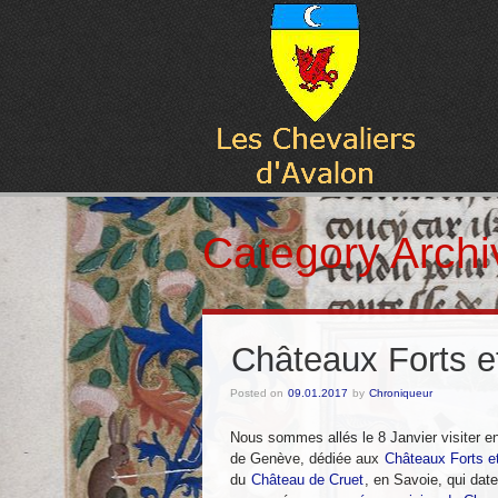
Category Arch
Châteaux Forts e
Posted on
09.01.2017
by
Chroniqueur
Nous sommes allés le 8 Janvier visiter en
de Genève, dédiée aux
Châteaux Forts e
du
Château de Cruet
, en Savoie, qui dat