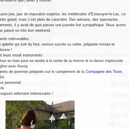
ambiance que j’allais y trouver.
usse joie, pas de mauvaise surprise, les médiévales d’Estavayer-le-Lac, ce
très grand, mais c’est plein de caractère. Des artisans, des spectacles,
ments, il y avait de quoi passer une journée fort sympathique. Nous avons
as passé un très bon weekend.
nts mémorables :
e galette qui sort du four, version sucrée ou salée, préparée minute et
 bonne !
et leurs moult instruments.
 tour en train pour se rendre à la sortie de la messe et la danse improvisée
église avec Auvoy.
gnets de pommes préparés sur le campement de la
Compagnie des Tours
.
lin.
ur personnel.
yle.
toujours tellement intéressants !