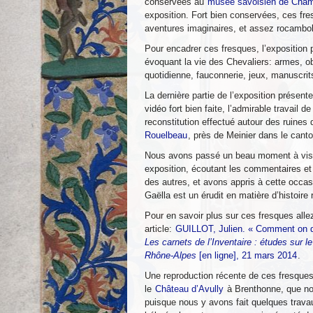
conservées au
musée savoisien de Cha
exposition. Fort bien conservées, ces fre
aventures imaginaires, et assez rocamb
Pour encadrer ces fresques, l’exposition 
évoquant la vie des Chevaliers: armes, ob
quotidienne, fauconnerie, jeux, manuscrit
La dernière partie de l’exposition présen
vidéo fort bien faite, l’admirable travail d
reconstitution effectué autour des ruines
Rouelbeau
, près de Meinier dans le can
Nous avons passé un beau moment à visite
exposition, écoutant les commentaires et
des autres, et avons appris à cette occas
Gaëlla est un érudit en matière d’histoire
Pour en savoir plus sur ces fresques allez
article:
GUILLOT, Julien. « Comment on de
Les carnets de l’Inventaire : études sur l
Rhône-Alpes
[en ligne], 21 mars 2014
.
Une reproduction récente de ces fresques
le
Château d’Avully
à Brenthonne, que no
puisque nous y avons fait quelques trava