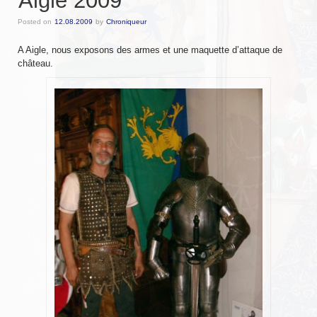
Aigle 2009
Messire Denis
Posted on
12.08.2009
by
Chroniqueur
Messire Catherine
A Aigle, nous exposons des armes et une maquette d’attaque de
château.
Messire Jean-Pierre
Messire Edite
Messire Laurent
Harald
Pouick
Sylvain
Clairemonde
Luce
Armorial