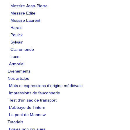
Messire Jean-Pierre
LIENS
Messire Edite
Messire Laurent
Liens utiles
Harald
Liens des amis
Pouick
Sylvain
CONTACT
Clairemonde
Luce
CHAMBRE PRIVÉE
Armorial
Evénements
Orga Andilly 2015
Nos articles
Mots et expressions d’origine médiévale
Impressions de fauconnerie
Test d’un sac de transport
L’abbaye de Tintern
Le pont de Monnow
Tutoriels
Braies non cousues