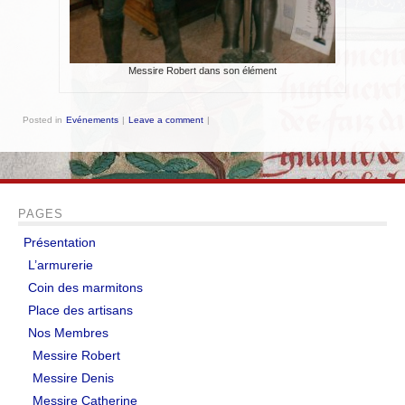
EVÉNEMENTS
NOS ARTICLES
Messire Robert dans son élément
Mots et expressions d’origine médiévale
Posted in
Evénements
|
Leave a comment
|
Impressions de fauconnerie
Test d’un sac de transport
L’abbaye de Tintern
PAGES
Présentation
Le pont de Monnow
L’armurerie
TUTORIELS
Coin des marmitons
Place des artisans
Braies non cousues
Nos Membres
Messire Robert
Coiffe pour dames
Messire Denis
Fabrication de pinceaux
Messire Catherine