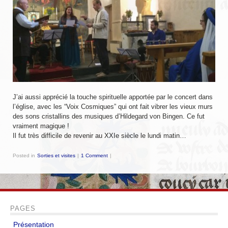
LIENS
Liens utiles
Liens des amis
CONTACT
J’ai aussi apprécié la touche spirituelle apportée par le concert dans
CHAMBRE PRIVÉE
l’église, avec les “Voix Cosmiques” qui ont fait vibrer les vieux murs
des sons cristallins des musiques d’Hildegard von Bingen. Ce fut
vraiment magique !
Orga Andilly 2015
Il fut très difficile de revenir au XXIe siècle le lundi matin…
Posted in
Sorties et visites
|
1 Comment
|
PAGES
Présentation