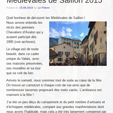
Médiévales de Saillon 2015
Messire Denis
Posted on
15.09.2015
by
Le Pèlerin
Messire Catherine
Quel bonheur de découvrir les Médiévales de Saillon !
Nous avions entendu les
récits des premiers
Messire Jean-Pierre
Chevaliers d’Avalon qui y
avaient participé dès
Messire Edite
1995 (voir archives).
Messire Laurent
Le village est de toute
beauté, dans ce cadre
Harald
unique du Valais, avec
ses maisons préservées,
Pouick
ses murailles et sa tour
que se voit de loin.
Sylvain
Arrivés le samedi, nous sommes tout de suite au cœur de la fête.
On trouve un carnotzet à chaque coin de rue ainsi que de
Clairemonde
nombreuses tavernes proposant des mets variés. L’ambiance est
vraiment à la fête !
Luce
J’ai été un peu déçu du campement et du petit nombre d’artisans et
d’échoppes médiévales, comparé aux grandes manifestations dont
Armorial
nous avons l’habitude, mais cela a été très largement compensé par