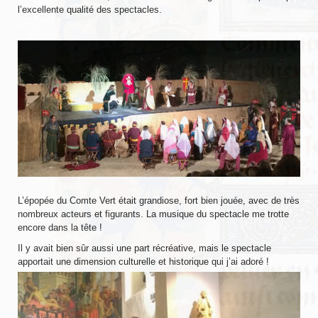
l’excellente qualité des spectacles.
EVÉNEMENTS
NOS ARTICLES
Mots et expressions d’origine médiévale
Impressions de fauconnerie
Test d’un sac de transport
L’abbaye de Tintern
Le pont de Monnow
L’épopée du Comte Vert était grandiose, fort bien jouée, avec de très
nombreux acteurs et figurants. La musique du spectacle me trotte
TUTORIELS
encore dans la tête !
Il y avait bien sûr aussi une part récréative, mais le spectacle
Braies non cousues
apportait une dimension culturelle et historique qui j’ai adoré !
Coiffe pour dames
Fabrication de pinceaux