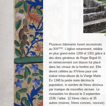
V
Plusieurs bâtiments furent reconstruits
ème
au XIII
. L’église notamment, rebâtie
en plus grand entre 1269 et 1301 grâce à
des dons généreux de Roger Bigod III;
en remerciement son blason fut placé
dans les vitraux de la fenêtre est. Elle
devint célèbre au XIVème pour une
statue miraculeuse de la Vierge Marie.
En 1348 la peste noire décima la
population, le nombre de frères diminua
par manque de nouvelles recrues. Le
monastère fut dissout le 3 septembre
1536; l’abbé, 12 frères clercs et 35
autres (moines, frères convers, novices)