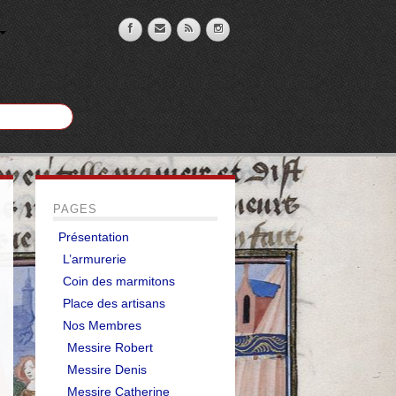
PAGES
Présentation
L’armurerie
Coin des marmitons
Place des artisans
Nos Membres
Messire Robert
Messire Denis
Messire Catherine