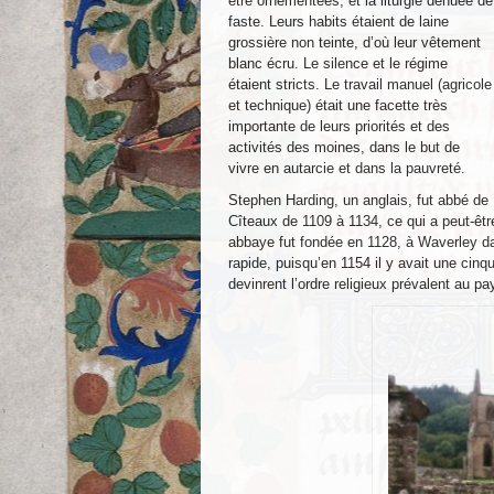
être ornementées, et la liturgie dénuée de
faste. Leurs habits étaient de laine
grossière non teinte, d’où leur vêtement
blanc écru. Le silence et le régime
étaient stricts. Le travail manuel (agricole
et technique) était une facette très
importante de leurs priorités et des
activités des moines, dans le but de
vivre en autarcie et dans la pauvreté.
Stephen Harding, un anglais, fut abbé de
Cîteaux de 1109 à 1134, ce qui a peut-êtr
abbaye fut fondée en 1128, à Waverley dan
rapide, puisqu’en 1154 il y avait une cin
devinrent l’ordre religieux prévalent au pa