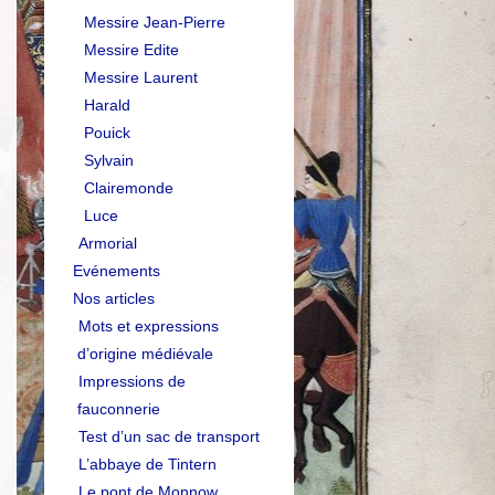
Messire Jean-Pierre
Messire Edite
Messire Laurent
Harald
Pouick
Sylvain
Clairemonde
Luce
Armorial
Evénements
Nos articles
Mots et expressions
d’origine médiévale
Impressions de
fauconnerie
Test d’un sac de transport
L’abbaye de Tintern
Le pont de Monnow