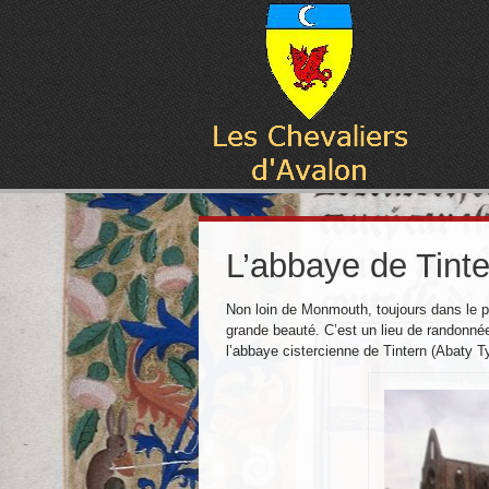
L’abbaye de Tinte
Non loin de Monmouth, toujours dans le 
grande beauté. C’est un lieu de randonné
l’abbaye cistercienne de Tintern (Abaty T