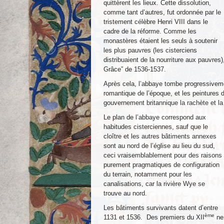
quittèrent les lieux. Cette dissolution,
comme tant d’autres, fut ordonnée par le
tristement célèbre Henri VIII dans le
cadre de la réforme. Comme les
monastères étaient les seuls à soutenir
les plus pauvres (les cisterciens
distribuaient de la nourriture aux pauvres
Grâce” de 1536-1537.
Après cela, l’abbaye tombe progressiveme
romantique de l’époque, et les peintures 
gouvernement britannique la rachète et la
Le plan de l’abbaye correspond aux
habitudes cisterciennes, sauf que le
cloître et les autres bâtiments annexes
sont au nord de l’église au lieu du sud,
ceci vraisemblablement pour des raisons
purement pragmatiques de configuration
du terrain, notamment pour les
canalisations, car la rivière Wye se
trouve au nord.
Les bâtiments survivants datent d’entre
ème
1131 et 1536. Des premiers du XII
ne